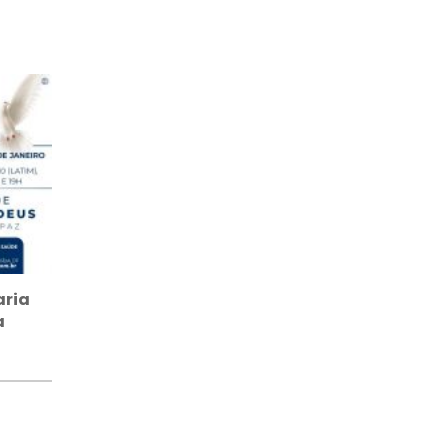
aria
a