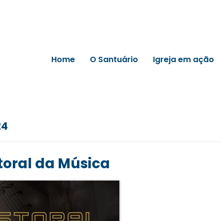
Home
O Santuário
Igreja em ação
24
toral da Música