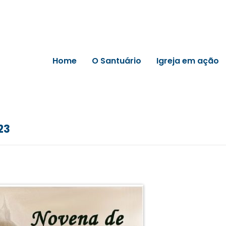
Home
O Santuário
Igreja em ação
23