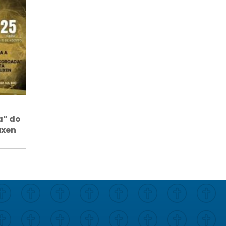
a” do
uxen