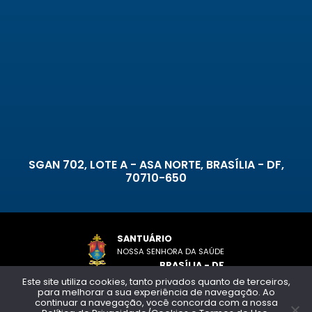
SGAN 702, LOTE A - ASA NORTE, BRASÍLIA - DF,
70710-650
SANTUÁRIO
NOSSA SENHORA DA SAÚDE
BRASÍLIA - DF
Este site utiliza cookies, tanto privados quanto de terceiros,
para melhorar a sua experiência de navegação. Ao
Copyright © 2026 - Todos os direitos reservados
continuar a navegação, você concorda com a nossa
Política de privacidade e termos de uso