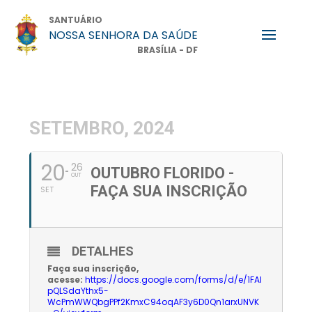
SANTUÁRIO
NOSSA SENHORA DA SAÚDE
BRASÍLIA - DF
SETEMBRO, 2024
20
26
OUTUBRO FLORIDO -
OUT
FAÇA SUA INSCRIÇÃO
SET
DETALHES
Faça sua inscrição,
acesse:
https://docs.google.com/forms/d/e/1FAI
pQLSdaYthx5-
WcPmWWQbgPPf2KmxC94oqAF3y6D0Qn1arxUNVK