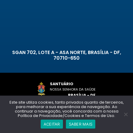
SGAN 702, LOTE A - ASA NORTE, BRASÍLIA - DF,
70710-650
SANTUÁRIO
NOSSA SENHORA DA SAÚDE
BRASÍLIA - DF
Este site utiliza cookies, tanto privados quanto de terceiros,
para melhorar a sua experiência de navegação. Ao
Copyright © 2026 - Todos os direitos reservados
continuar a navegação, você concorda com a nossa
Política de privacidade e termos de uso
Política de Privacidade/Cookies e Termos de Uso.
ACEITAR
SABER MAIS