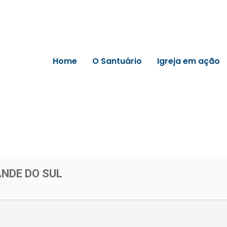
Home
O Santuário
Igreja em ação
ANDE DO SUL