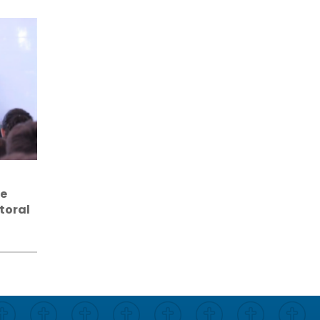
e
toral