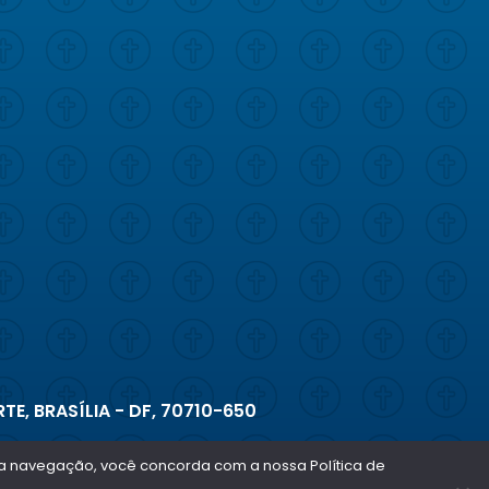
TE, BRASÍLIA - DF, 70710-650
ar a navegação, você concorda com a nossa Política de