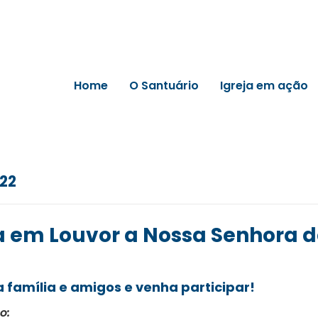
Home
O Santuário
Igreja em ação
022
a em Louvor a Nossa Senhora 
família e amigos e venha participar!
o: