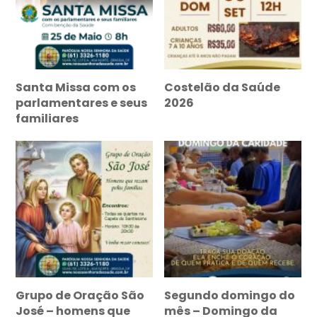
Santa Missa com os
Costelão da Saúde
parlamentares e seus
2026
familiares
Grupo de Oração São
Segundo domingo do
José – homens que
mês – Domingo da