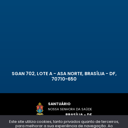
SGAN 702, LOTE A - ASA NORTE, BRASÍLIA - DF,
70710-650
SANTUÁRIO
NOSSA SENHORA DA SAÚDE
BRASÍLIA - DF
Este site utiliza cookies, tanto privados quanto de terceiros,
para melhorar a sua experiência de navegação. Ao
Copyright © 2026 - Todos os direitos reservados