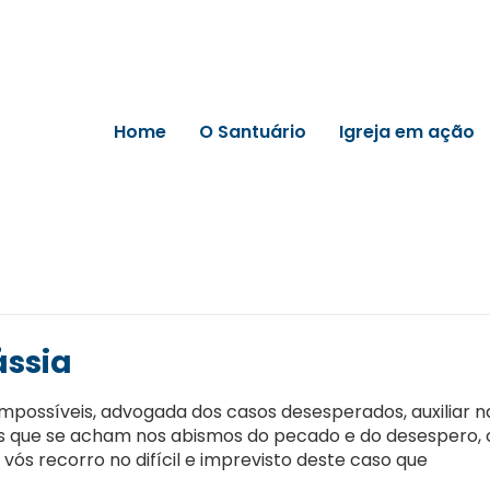
Home
O Santuário
Igreja em ação
ássia
mpossíveis, advogada dos casos desesperados, auxiliar n
 os que se acham nos abismos do pecado e do desespero,
 vós recorro no difícil e imprevisto deste caso que