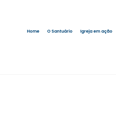
Home
O Santuário
Igreja em ação