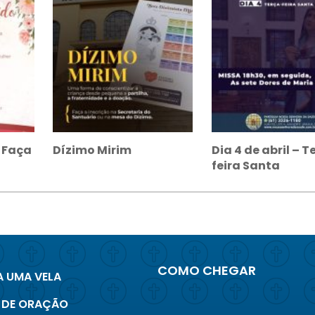
– Faça
Dízimo Mirim
Dia 4 de abril – T
feira Santa
COMO CHEGAR
 UMA VELA
 DE ORAÇÃO