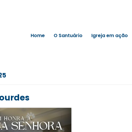
Home
O Santuário
Igreja em ação
25
Lourdes