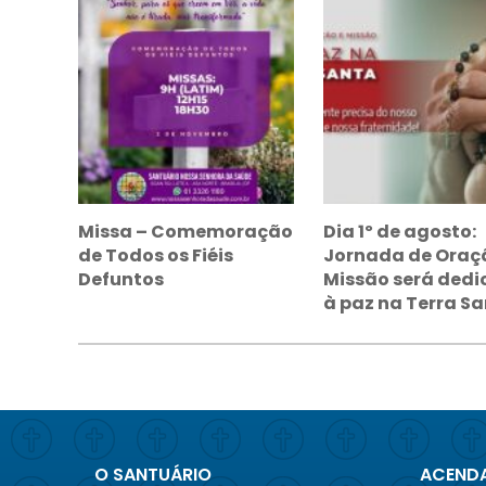
Missa – Comemoração
Dia 1º de agosto:
de Todos os Fiéis
Jornada de Oraç
Defuntos
Missão será ded
à paz na Terra S
O SANTUÁRIO
ACENDA