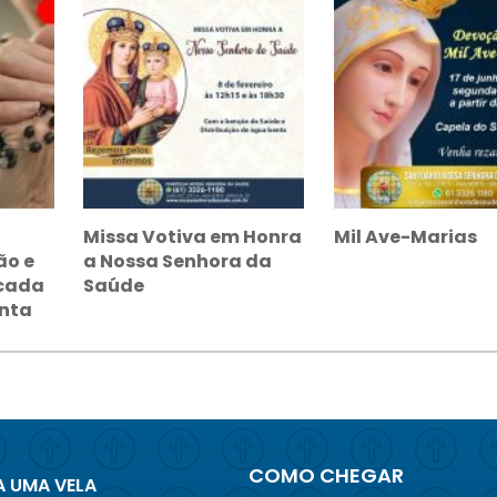
Missa Votiva em Honra
Mil Ave-Marias
ão e
a Nossa Senhora da
icada
Saúde
anta
COMO CHEGAR
 UMA VELA