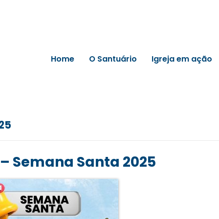
Home
O Santuário
Igreja em ação
025
 – Semana Santa 2025