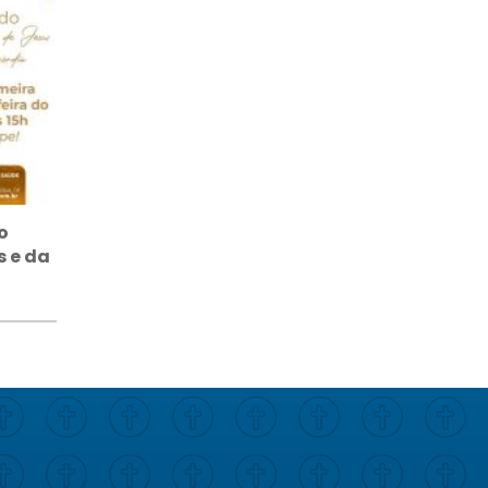
o
 e da