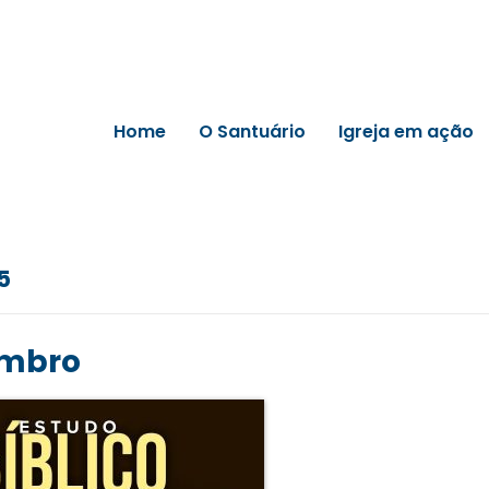
Home
O Santuário
Igreja em ação
5
embro