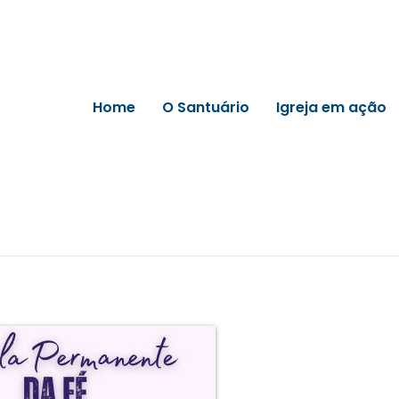
Home
O Santuário
Igreja em ação