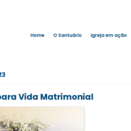
Home
O Santuário
Igreja em ação
23
para Vida Matrimonial