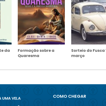
te da
Formação sobre a
Sorteio do Fusca 
Quaresma
março
COMO CHEGAR
 UMA VELA