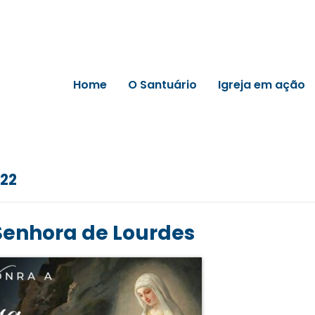
Home
O Santuário
Igreja em ação
022
Senhora de Lourdes