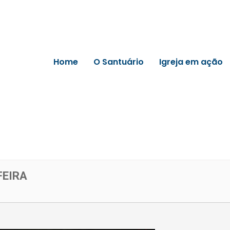
Home
O Santuário
Igreja em ação
FEIRA