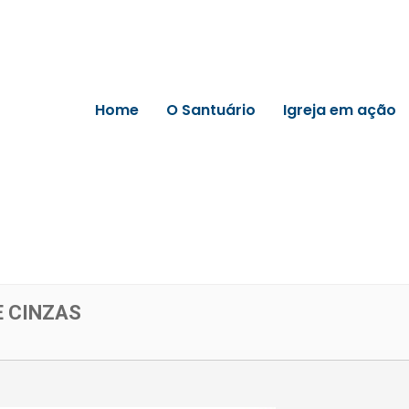
Home
O Santuário
Igreja em ação
E CINZAS