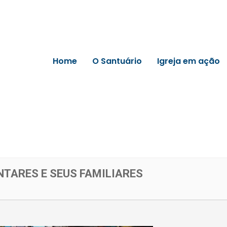
Home
O Santuário
Igreja em ação
TARES E SEUS FAMILIARES